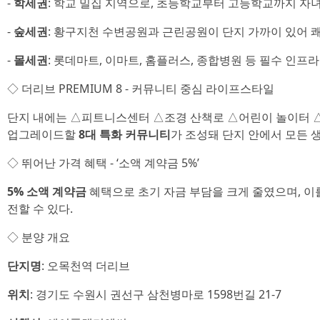
-
학세권
: 학교 밀집 지역으로, 초등학교부터 고등학교까지 자
-
숲세권
: 황구지천 수변공원과 근린공원이 단지 가까이 있어 
-
몰세권
: 롯데마트, 이마트, 홈플러스, 종합병원 등 필수 인프
◇ 더리브 PREMIUM 8 - 커뮤니티 중심 라이프스타일
단지 내에는 △피트니스센터 △조경 산책로 △어린이 놀이터 
업그레이드할
8대 특화 커뮤니티
가 조성돼 단지 안에서 모든 
◇ 뛰어난 가격 혜택 - ‘소액 계약금 5%’
5% 소액 계약금
혜택으로 초기 자금 부담을 크게 줄였으며, 이를
전할 수 있다.
◇ 분양 개요
단지명
: 오목천역 더리브
위치
: 경기도 수원시 권선구 삼천병마로 1598번길 21-7