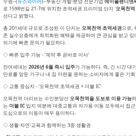
수원--(
뉴스와이어
)--부동산 개발·분양 전문기업
에이플랜디앤
로 1598번길 21-7에 위치한 초역세권 프리미엄 단지 ‘
오목천역
선다고 밝혔다.
총 201세대 규모로 조성된 이 단지는
오목천역 초역세권
으로,
존 실수요층에게 최적화된 혜택을 제공하며 큰 관심을 받고 있
되기에 빠른 문의가 필요하다.
◇ 빠른 입주 가능 - ‘계약 후 곧바로 이사’
잔여세대는
2026년 6월 즉시 입주
가 가능하다. 즉, 긴 시간 
만료를 앞둔 가구나 내 집 마련을 원하는 소비자에게 좋은 기회
◇ 교통 중심지 - ‘오목천역 초역세권 + 더블 IC’
오목천역 더리브는 수인분당선
오목천역을 도보로 이용 가능
하
는
더블 IC
입지 덕분에 대중교통과 자가용 이동 모두에서 접근
도심으로의 이동이 매우 용이하다.
◇ 생활·자연·교육과 함께하는 3중 생활권