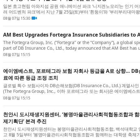
일본 효고현립 아와지섬 공원 애니메이션 파크 ‘니지겐노모리’는 인기 어
려 어드벤처 파크’에서 지난 7월 25일(토)부터 ‘흰둥이’와 ‘부리부리대마왕
리지널 도기 색칠 체험’을 시작했다고 밝혔다. 새롭게 선보이는 이번 체험은
08월 07일 15:30
AM Best Upgrades Fortegra Insurance Subsidiaries to A 
The Fortegra Group, Inc. (“Fortegra” or the “Company”), a global sp
part of DB Insurance Co., Ltd., today announced that AM Best has
Financial Strength Rating (FSR) of its insurance subsidiaries to A (Exc
08월 07일 15:15
에이엠베스트, 포르테그라 보험 자회사 등급을 A로 상향… DB
료에 따른 등급 조정 조치
글로벌 특수 보험사이자 DB손해보험(DB Insurance Co., Ltd.) 계열
(The Fortegra Group, Inc., 이하 포르테그라 또는 회사)은 에이엠베스트
자회사들의 재무건전성등급(Financial Strength Rating, FSR)을 ‘A-’(엑설
08월 07일 15:15
천안시 도시재생지원센터, ‘봉명마을관리사회적협동조합과 함
제기획단’ 본격 추진
천안시 도시재생지원센터는 봉명마을관리사회적협동조합, 백석대학교 
고 8월 5일부터 ‘봉명마을관리사회적협동조합과 함께하는 대학생 축제기