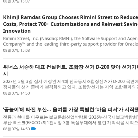
영을 시작했다고 밝혔다. 이번 대학생 축제기획단은 백석대학교에 재학 중
08월 07일 15:07
Khimji Ramdas Group Chooses Rimini Street to Reduce
Costs, Protect 700+ Customizations and Reinvest Savin
Innovation
Rimini Street, Inc. (Nasdaq: RMNI), the Software Support and Agen
Company™ and the leading third-party support provider for Oracl
software, today announced that Khimji Ramdas Group, one of Oman
08월 07일 15:03
privately held c...
위너스 서승하 대표 컨설턴트, 조합장 선거 D-200 맞아 선거기
시
2027년 3월 3일 실시 예정인 제4회 전국동시조합장선거가 D-200 국
정자들의 선거 준비가 본격화되고 있다. 조합장선거는 지역 조합원과의 관
조직력, 공약의 현실성, 선거 공보의 완성도, 위탁선거법 준수 여부가 함께 
08월 07일 14:50
‘공놀이’에 빠진 부산… 올여름 가장 특별한 ‘마음 피서’가 시작
전통과 현대를 아우르는 불교문화산업박람회 ‘2026부산국제불교박람회’가 
부산 벡스코(BEXCO) 제1전시장 3홀 특설무대에서 열린 개막식을 시작
렸다. 9일까지 진행되는 이번 박람회는 약 355개 부스 규모로 열리며, 관람
08월 07일 14:50