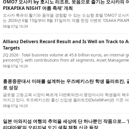
OMO7 오사카 by 호시노 리조트, 웃음으로 즐기는 오사카의 여름
PIKAPIKA NIGHT 여름 축제’ 개최
오사카 특유의 활기와 품격을 경험할 수 있는 도심형 호텔 ‘OMO7 오사카 
는 2026년 6월 15일부터 8월 31일까지 여름 한정 이벤트 ‘OSAKA PIKAPI
제’​를 개최한다. 이번 이벤트는 연중 운영되는 ‘OSAKA PIKAPIKA NIGHT’를
08월 07일 16:39
Allianz Delivers Record Result and Is Well on Track to A
Targets
2Q 2026 · Total business volume at 45.6 billion euros, an internal g
percent[1], with contributions from all segments. Asset Manageme
excellent growth. · Operating profit rises 10.6 percent to a record le
08월 07일 16:26
e...
홍콩중문대서 미래를 설계하는 우즈베키스탄 학생 둘라트칸, 
로 성장
글로벌 고등교육 시장이 빠르게 다변화되면서 중앙아시아 학생들의 해외
어지고 있다. 우즈베키스탄 출신 신입생 둘라트칸(Dulatkhan)은 기존 
로를 넘어 수준 높은 교육과 국제적 환경을 갖춘 홍콩중문대학교(The Chines
08월 07일 16:20
일본 아와지섬 여행의 추억을 세상에 단 하나뿐인 작품으로… ‘
리대마왕’의 오리지널 도기 색칠 체험 신규 등장