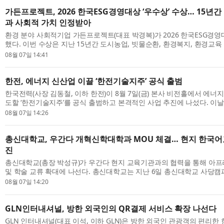
가든프로젝트, 2026 한국ESG경영대상 ‘우수상’ 수상… 15년
과 사회적 가치 인정받아
환경 분야 사회적기업 가든프로젝트(대표 박경복)가 2026 한국ESG경영대
했다. 이번 수상은 지난 15년간 도시농업, 빗물순환, 환경복지, 환경교
축적해 온 사회적 가치 실천과 환경 기술이 종합적으로 평가받은 결과다. 
08월 07일 14:41
한전, 에너지 신산업 이끌 ‘한전기술지주’ 공식 출범
한국전력(사장 김동철, 이하 한전)이 8월 7일(금) 본사 비전홀에서 에너
도할 ‘한전기술지주’를 공식 출범하고 본격적인 사업 추진에 나섰다. 이
지환경부 김성환 장관, 더불어민주당 신정훈 의원과 정진욱 의원, 전남광주
08월 07일 14:26
총신대학교, 우간다 개혁신학대학과 MOU 체결… 현지 한국어
진
총신대학교(총장 박성규)가 우간다 현지 교육기관과의 협력을 통해 아프
및 학술 교류 확대에 나선다. 총신대학교는 지난 6일 총신대학교 사당
서 우간다 캄팔라에 위치한 Reformed Theological College(개혁신학대학
08월 07일 14:20
GLN인터내셔널, 방한 외국인의 QR결제 서비스 확장 나선다
GLN 인터내셔널(대표 이석, 이하 GLN)은 방한 외국인 관광객의 편리한 