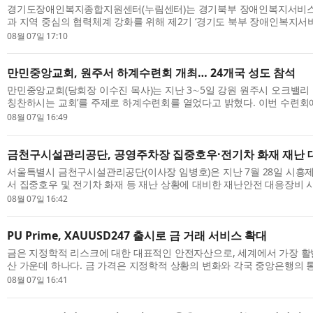
경기도장애인복지종합지원센터(누림센터)는 경기북부 장애인복지서비스
과 지역 중심의 협력체계 강화를 위해 제2기 ‘경기도 북부 장애인복지서비
하 협의체)를 추진한다. 이번 제2기 협의체는 장애 당사자 위원의 참여를 
08월 07일 17:10
만민중앙교회, 원주서 하계수련회 개최… 24개국 성도 참석
만민중앙교회(당회장 이수진 목사)는 지난 3∼5일 강원 원주시 오크밸리
칭찬하시는 교회’를 주제로 하계수련회를 열었다고 밝혔다. 이번 수련회
일본, 이스라엘, 미국, 콜롬비아, 호주, 영국 등 24개국 성도가 참석했다. 이
08월 07일 16:49
금천구시설관리공단, 공영주차장 집중호우·전기차 화재 재난 
서울특별시 금천구시설관리공단(이사장 임병호)은 지난 7월 28일 시흥
서 집중호우 및 전기차 화재 등 재난 상황에 대비한 재난안전 대응장비 
모의훈련을 실시했다. 이번 훈련은 공영주차장에서 발생할 수 있는 침수 및 
08월 07일 16:42
PU Prime, XAUUSD247 출시로 금 거래 서비스 확대
금은 지정학적 리스크에 대한 대표적인 안전자산으로, 세계에서 가장 활
산 가운데 하나다. 금 가격은 지정학적 상황의 변화와 각국 중앙은행의 
전망, 투자심리 변화 등에 민감하게 반응하며 빠르게 움직이고 있다. 이에 
08월 07일 16:41