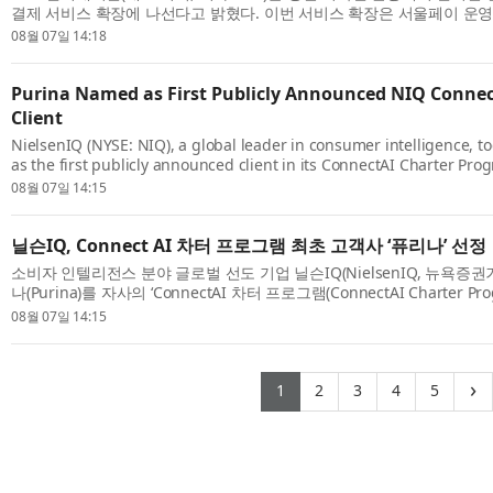
결제 서비스 확장에 나선다고 밝혔다. 이번 서비스 확장은 서울페이 운
제휴를 통해 서울지역 소상공인 가맹점 50만 곳을 추가로 확보해 국내 약 1
08월 07일 14:18
Purina Named as First Publicly Announced NIQ Connec
Client
NielsenIQ (NYSE: NIQ), a global leader in consumer intelligence, 
as the first publicly announced client in its ConnectAI Charter Pro
announcement follows NIQ’s launch of the program with five globa
08월 07일 14:15
across...
닐슨IQ, Connect AI 차터 프로그램 최초 고객사 ‘퓨리나’ 선정
소비자 인텔리전스 분야 글로벌 선도 기업 닐슨IQ(NielsenIQ, 뉴욕증권
나(Purina)를 자사의 ‘ConnectAI 차터 프로그램(ConnectAI Charter P
사로 선정했다고 발표했다. 이번 발표는 닐슨IQ가 퍼스널케어, 펫케어, 뷰티,
08월 07일 14:15
(current)
(current)
(current)
(current)
(curr
›
1
2
3
4
5