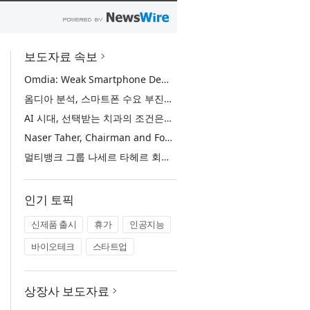
보도자료 속보
Omdia: Weak Smartphone Demand Drives Record Growth in Display Shipments to Refurbished Phone Market
옴디아 분석, 스마트폰 수요 부진에 리퍼비시 폰 디스플레이 출하량 사상 최대 기록
AI 시대, 선택받는 치과의 조건은… 정유미 원장 ‘Mini MBA for Dentists’ 단독 특강 개최
Naser Taher, Chairman and Founder of MultiBank Group, Honored by H.H. Sheikh Nahyan bin Mubarak Al Nahyan with the Golden Excellence Award for FinTech, Digital Asset and Blockchain Excellence
멀티뱅크 그룹 나세르 타헤르 회장, 핀테크·디지털 자산·블록체인 부문 ‘골든 엑설런스상’ 수상
인기 토픽
신제품 출시
휴가
인공지능
바이오테크
스타트업
상장사 보도자료