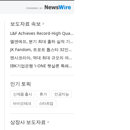
보도자료 속보
L&F Achieves Record-High Quarterly Shipments, Begins LFP Supply for North American ESS in Q3 Advancing its Two-Track NCM and LFP Growth Strategy
엘앤에프, 분기 최대 출하 실적 기록… 3분기 북미 ESS향 LFP 공급 착수 NCM+LFP ‘2-Track’ 성장 전략 실현
JK Fandom, 트로트 톱스타 32인의 서바이벌 투표 ‘트롯 전쟁 - 최후의 왕좌’ 개최
멘사코리아, 역대 최대 규모의 여름 모꼬지 ‘2026 멘사 마법학교’ 성료
IBK기업은행 ‘i-ONE 햇살론 특례보증’ 출시
인기 토픽
신제품 출시
휴가
인공지능
바이오테크
스타트업
상장사 보도자료