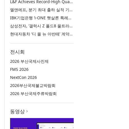
L&F Achieves Record-High Quarterly Shipments, Begins LFP Supply for North American ESS in Q3 Advancing its Two-Track NCM and LFP Growth Strategy
엘앤에프, 분기 최대 출하 실적 기록… 3분기 북미 ESS향 LFP 공급 착수 NCM+LFP ‘2-Track’ 성장 전략 실현
IBK기업은행 ‘i-ONE 햇살론 특례보증’ 출시
삼성전자, ‘갤럭시 Z 폴드8 울트라·폴드8·플립8’과 ‘갤럭시 워치 울트라2·워치9’ 국내 공식 출시
현대자동차 ‘디 올 뉴 아반떼’ 계약 첫날 1만 대 돌파
전시회
2026 부산국제사진제
FMS 2026
NextCon 2026
2026부산국제불교박람회
2026 부산국제주류박람회
동영상