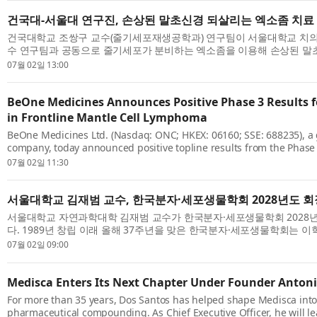
건국대-서울대 연구진, 손상된 말초신경 되살리는 엑소좀 치료
건국대학교 조쌍구 교수(줄기세포재생공학과) 연구팀이 서울대학교 치
수 연구팀과 공동으로 줄기세포가 분비하는 엑소좀을 이용해 손상된 
재생시키는 새로운 치료 기술을 개발했다. 엑소좀은 중간엽줄기세포가 분비
07월 02일 13:00
BeOne Medicines Announces Positive Phase 3 Results 
in Frontline Mantle Cell Lymphoma
BeOne Medicines Ltd. (Nasdaq: ONC; HKEX: 06160; SSE: 688235), a 
company, today announced positive topline results from the Pha
study (BGB-3111-306; NCT04002297 ) evaluating foundational BTK i
07월 02일 11:30
BRUKINSA® (zanubru...
서울대학교 김재범 교수, 한국분자·세포생물학회 2028년도 회
서울대학교 자연과학대학 김재범 교수가 한국분자·세포생물학회 2028
다. 1989년 창립 이래 올해 37주년을 맞은 한국분자·세포생물학회는 이학
식품학, 의약학 등 생명과학 전 분야를 아우르는 국내 대표 학술단체다. 현재
07월 02일 09:00
Medisca Enters Its Next Chapter Under Founder Anton
For more than 35 years, Dos Santos has helped shape Medisca into 
pharmaceutical compounding. As Chief Executive Officer, he will l