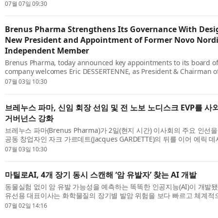
의 주요 정책 관계자 및 보건의료 전문가들과 다양한 교류를 진행했다. 방한
07월 07일 09:30
Brenus Pharma Strengthens Its Governance With Desig
New President and Appointment of Former Novo Nordi
Independent Member
Brenus Pharma, today announced key appointments to its board of 
company welcomes Eric DESSERTENNE, as President & Chairman of
succeeding co-founder Jacques GARDETTE, who will remain an act
07월 03일 10:30
Eric brings ext...
브레누스 파마, 신임 회장 선임 및 전 노보 노디스크 EVP를 
거버넌스 강화
브레누스 파마(Brenus Pharma)가 2일(현지 시간) 이사회의 주요 인선
공동 창업자인 자크 가르데트(Jacques GARDETTE)의 뒤를 이어 에릭 데세
DESSERTENNE)을 사장 겸 이사회 의장으로 선임했으며, 자크 가르데
07월 03일 10:30
계...
마틸로AI, 4개 장기 동시 스캔해 ‘암 유발자’ 찾는 AI 개발
동물실험 없이 암 유발 가능성을 예측하는 똑똑한 인공지능(AI)이 개발
유선용 대표이사는 화학물질의 장기별 발암 위험을 보다 빠르고 체계적으
혁신적인 독성 예측 기술을 구축했다고 밝혔다. 기존에는 새로운 화학물질이
07월 02일 14:16