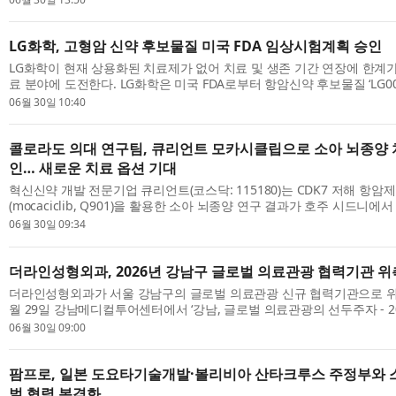
LG화학, 고형암 신약 후보물질 미국 FDA 임상시험계획 승인
LG화학이 현재 상용화된 치료제가 없어 치료 및 생존 기간 연장에 한계가
료 분야에 도전한다. LG화학은 미국 FDA로부터 항암신약 후보물질 ‘LG0031
상 시험계획(IND)을 승인받았다고 30일 밝혔다. ‘LG00313112’는 지난 4월
06월 30일 10:40
콜로라도 의대 연구팀, 큐리언트 모카시클립으로 소아 뇌종양 
인… 새로운 치료 옵션 기대
혁신신약 개발 전문기업 큐리언트(코스닥: 115180)는 CDK7 저해 항암
(mocaciclib, Q901)을 활용한 소아 뇌종양 연구 결과가 호주 시드니에
종양 심포지엄 2026(ISPNO 2026)에서 구두 발표됐다고 30일 밝혔다. 
06월 30일 09:34
더라인성형외과, 2026년 강남구 글로벌 의료관광 협력기관 위
더라인성형외과가 서울 강남구의 글로벌 의료관광 신규 협력기관으로 위
월 29일 강남메디컬투어센터에서 ‘강남, 글로벌 의료관광의 선두주자 - 2
협력기관 위촉식’을 개최하고 더라인성형외과를 협력기관으로 위촉했다고 
06월 30일 09:00
팜프로, 일본 도요타기술개발·볼리비아 산타크루스 주정부와 
벌 협력 본격화