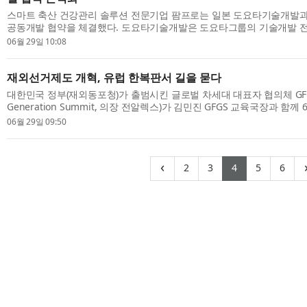
스마트 축산 건강관리 솔루션 전문기업 팜프로는 일본 도요타기술개발과
공동개발 협약을 체결했다. 도요타기술개발은 도요타그룹의 기술개발 전
차를 넘어 농업과 식량안보 분야로 사업 영역을 확장하고 있다. ◇ 도요타
06월 29일 10:08
재외선거제도 개혁, 유럽 한복판서 길을 묻다
대한민국 정부(재외동포청)가 출범시킨 글로벌 차세대 대표자 협의체 GFGS(Gl
Generation Summit, 의장 전알렉스)가 김민진 GFGS 교육국장과 함께 
머큐리 하이드파크 호텔(Mercury Hyde Park Hotel) 서펜타인 스위트(Serpen
06월 29일 09:50
(current)
(current)
(current)
(curren
(cu
‹
2
3
4
5
6