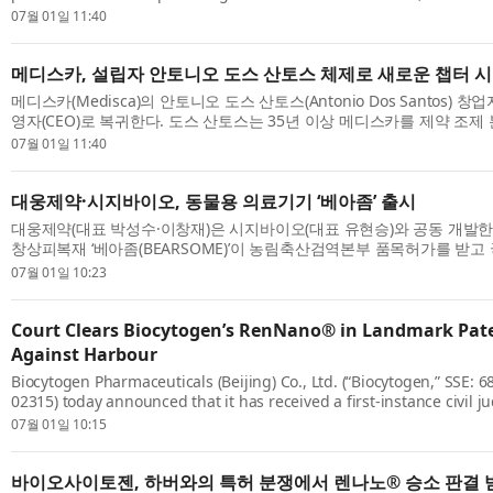
long-term strategy, with a focus on expanding Medisca’s global reac
07월 01일 11:40
메디스카, 설립자 안토니오 도스 산토스 체제로 새로운 챕터 
메디스카(Medisca)의 안토니오 도스 산토스(Antonio Dos Santos) 
영자(CEO)로 복귀한다. 도스 산토스는 35년 이상 메디스카를 제약 조제
로 성장시키는 데 핵심적인 역할을 해왔다. 그는 앞으로 메디스카의 글로벌 
07월 01일 11:40
대웅제약·시지바이오, 동물용 의료기기 ‘베아좀’ 출시
대웅제약(대표 박성수·이창재)은 시지바이오(대표 유현승)와 공동 개발한
창상피복재 ‘베아좀(BEARSOME)’이 농림축산검역본부 품목허가를 받고
시됐다고 1일 밝혔다. 대웅제약은 올해 초 반려견 아토피 신약 품목허가를 
07월 01일 10:23
Court Clears Biocytogen’s RenNano® in Landmark Pat
Against Harbour
Biocytogen Pharmaceuticals (Beijing) Co., Ltd. (“Biocytogen,” SSE: 
02315) today announced that it has received a first-instance civil 
Shanghai Intellectual Property Court. The court ruled that Biocytoge
07월 01일 10:15
바이오사이토젠, 하버와의 특허 분쟁에서 렌나노® 승소 판결 