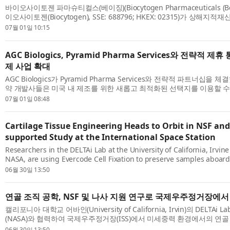
바이오사이토젠 파마슈티컬스(베이징)(Biocytogen Pharmaceuticals (Beijin
이오사이토젠(Biocytogen), SSE: 688796; HKEX: 02315)가 상해지적
Intellectual Property Court)으로부터 1심 민사 판결을 받았다고 발표했
07월 01일 10:15
AGC Biologics, Pyramid Pharma Services와 전략적 제
제 사업 확대
AGC Biologics가 Pyramid Pharma Services와 전략적 파트너십을 
약 개발사들은 미국 내 제조를 위한 새롭고 최적화된 선택지를 이용할 수 
력은 AGC Biologics의 원료의약품(Drug Substance) 개발 및 제조 전문성과
07월 01일 08:48
Cartilage Tissue Engineering Heads to Orbit in NSF an
supported Study at the International Space Station
Researchers in the DELTAi Lab at the University of California, Irvine
NASA, are using Evercode Cell Fixation to preserve samples aboard
Space Station as part of a study of cartilage tissue engineering in m
06월 30일 13:50
연골 조직 공학, NSF 및 나사 지원 연구로 국제우주정거장에서
캘리포니아 대학교 어바인(University of California, Irvin)의 DELTAi
(NASA)와 협력하여 국제우주정거장(ISS)에서 미세중력 환경에서의 연골
일환으로 검체를 보존하기 위해 에버코드 셀 픽세이션(Evercode Cell Fixati
06월 30일 13:50