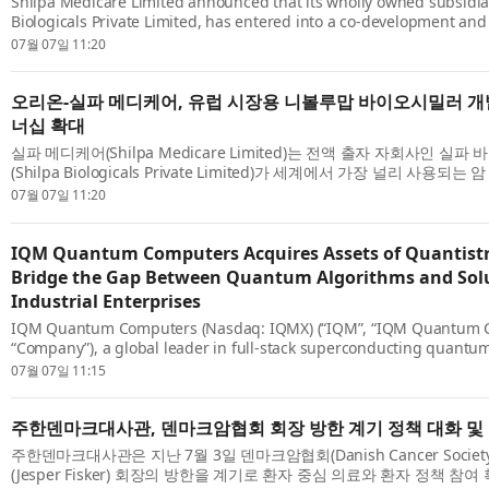
Shilpa Medicare Limited announced that its wholly owned subsidiar
Biologicals Private Limited, has entered into a co-development a
with Orion Corporation for intravenous (IV) nivolumab biosimilar r
07월 07일 11:20
the ...
오리온-실파 메디케어, 유럽 시장용 니볼루맙 바이오시밀러 개
너십 확대
실파 메디케어(Shilpa Medicare Limited)는 전액 출자 자회사인 실
(Shilpa Biologicals Private Limited)가 세계에서 가장 널리 사용
를 참조해 유럽 전역에서 환자 접근성을 확대하기 위한 정맥 주사(IV) 니볼루맙
07월 07일 11:20
IQM Quantum Computers Acquires Assets of Quantist
Bridge the Gap Between Quantum Algorithms and Solu
Industrial Enterprises
IQM Quantum Computers (Nasdaq: IQMX) (“IQM”, “IQM Quantum C
“Company”), a global leader in full-stack superconducting quantu
acquired selected assets of Quantistry GmbH, a Berlin-based devel
07월 07일 11:15
native simu...
주한덴마크대사관, 덴마크암협회 회장 방한 계기 정책 대화 및
주한덴마크대사관은 지난 7월 3일 덴마크암협회(Danish Cancer Socie
(Jesper Fisker) 회장의 방한을 계기로 환자 중심 의료와 환자 정책 참